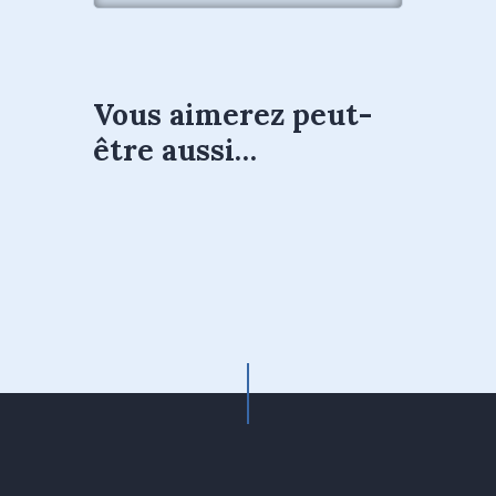
Vous aimerez peut-
être aussi…
Pack méditations : Se
reconnecter à soi
Méditations
30
.
00
€
Ajouter au panier