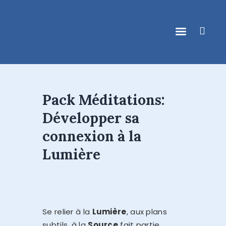
ACCUEIL
Pack Méditations:
DONATIENNE CLOQUET
Développer sa
ACCOMPAGNEMENT
connexion à la
INDIVIDUEL
Lumière
ACTIVITÉS DE GROUPE
CONTACT
AGENDA & NEWS
Se relier à la
Lumière
, aux plans
subtils, à la
Source
fait partie