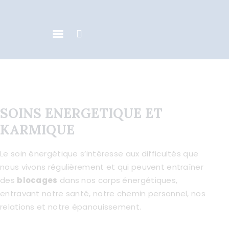
ACCUEIL
DONATIENNE CLOQUET
SOINS ENERGETIQUE ET
ACCOMPAGNEMENT
KARMIQUE
INDIVIDUEL
Le soin énergétique s’intéresse aux difficultés que
ACTIVITÉS DE GROUPE
nous vivons régulièrement et qui peuvent entraîner
CONTACT
des
blocages
dans nos corps énergétiques,
entravant notre santé, notre chemin personnel, nos
AGENDA & NEWS
relations et notre épanouissement.