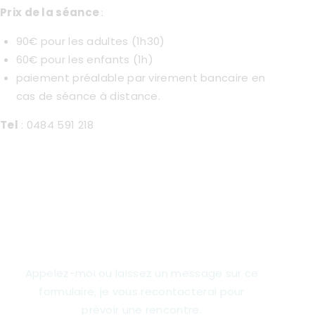
Prix de la séance
:
90€ pour les adultes (1h30)
60€ pour les enfants (1h)
paiement préalable par virement bancaire en
cas de séance à distance.
Tel
: 0484 591 218
Vous souhaitez vous
entretenir avec moi ?
Appelez-moi ou laissez un message sur ce
formulaire, je vous recontacterai pour
prévoir une rencontre.