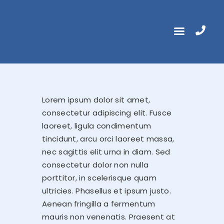
ACCUEIL
Lorem ipsum dolor sit amet,
DONATIENNE CLOQUET
consectetur adipiscing elit. Fusce
laoreet, ligula condimentum
ACCOMPAGNEMENT
tincidunt, arcu orci laoreet massa,
INDIVIDUEL
nec sagittis elit urna in diam. Sed
ACTIVITÉS DE GROUPE
consectetur dolor non nulla
porttitor, in scelerisque quam
CONTACT
ultricies. Phasellus et ipsum justo.
AGENDA & NEWS
Aenean fringilla a fermentum
mauris non venenatis. Praesent at