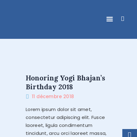
ACCUEIL
DONATIENNE CLOQUET
ACCOMPAGNEMENT
Honoring Yogi Bhajan’s
INDIVIDUEL
Birthday 2018
ACTIVITÉS DE GROUPE
11 décembre 2018
CONTACT
Lorem ipsum dolor sit amet,
consectetur adipiscing elit. Fusce
AGENDA & NEWS
laoreet, ligula condimentum
tincidunt, arcu orci laoreet massa,