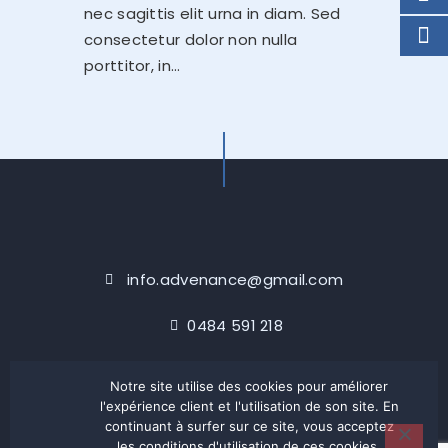
nec sagittis elit urna in diam. Sed
consectetur dolor non nulla
porttitor, in…
info.advenance@gmail.com
0484 591 218
Notre site utilise des cookies pour améliorer
l'expérience client et l'utilisation de son site. En
© 2021 Advenance – Site Créé par:
A2Com
.
continuant à surfer sur ce site, vous acceptez
En naviguant sur ce site, vous acceptez notre
politique de
confidentialité
.
les conditions d'utilisation de ces cookies.