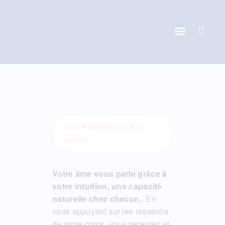
ACCUEIL
DONATIENNE CLOQUET
ACCOMPAGNEMENT
Cet évènement est
INDIVIDUEL
passé
ACTIVITÉS DE GROUPE
Votre âme
vous parle grâce à
CONTACT
votre
intuition
,
une capacité
AGENDA & NEWS
naturelle chez chacun.
. En
vous appuyant sur les ressentis
de votre corps, vous recevrez et