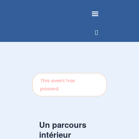
ACCUEIL
DONATIENNE CLOQUET
ACCOMPAGNEMENT
This event has
INDIVIDUEL
passed.
ACTIVITÉS DE GROUPE
CONTACT
AGENDA & NEWS
Un parcours
intérieur