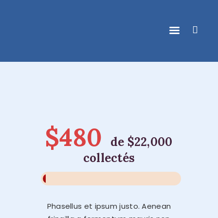
ACCUEIL
DONATIENNE CLOQUET
ACCOMPAGNEMENT
$480
INDIVIDUEL
de
$22,000
ACTIVITÉS DE GROUPE
collectés
CONTACT
AGENDA & NEWS
Phasellus et ipsum justo. Aenean